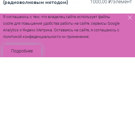
(радиоволновым методом)
1000,00 ₽/элемент
A16.30.069 Снятие послеоперационных
Я соглашаюсь с тем, что владелец сайта использует файлы
coolie для повышения удобства работы на сайте, сервисы Google
швов (лигатур)
1000,00 ₽
Analytics и Яндекс.Метрика. Оставаясь на сайте, я соглашаюсь с
политикой конфеденциальности их применения.
Подробнее
Вопросы и ответы о
гинекологии
Есть то, о чем нас часто спрашивают. Мы
отвечаем. Вы также можете задать свой вопрос, а
лучше приходите на первый прием в нашу клинику.