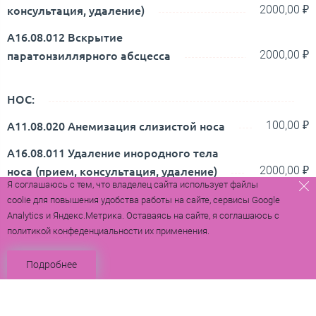
консультация, удаление)
2000,00 ₽
А16.08.012 Вскрытие
паратонзиллярного абсцесса
2000,00 ₽
НОС:
А11.08.020 Анемизация слизистой носа
100,00 ₽
А16.08.011 Удаление инородного тела
носа (прием, консультация, удаление)
2000,00 ₽
Я соглашаюсь с тем, что владелец сайта использует файлы
А16.01.011 Вскрытие фурункула
coolie для повышения удобства работы на сайте, сервисы Google
(карбункула) (носа)
2000,00 ₽
Analytics и Яндекс.Метрика. Оставаясь на сайте, я соглашаюсь с
политикой конфеденциальности их применения.
А16.08.014 Репозиция костей носа
(сразу после травмы)
6 500,00 ₽
Подробнее
A16.08.006.001 Передняя тампонада
носа
1000,00 ₽